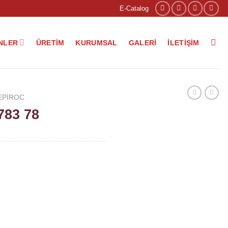
E-Catalog
NLER
ÜRETIM
KURUMSAL
GALERI
İLETIŞIM
EPIROC
783 78