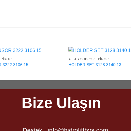
EPIROC
ATLAS COPCO / EPIROC
 3222 3106 15
HOLDER SET 3128 3140 13
Bize Ulaşın
Destek :
info@hidroliftbvs.com