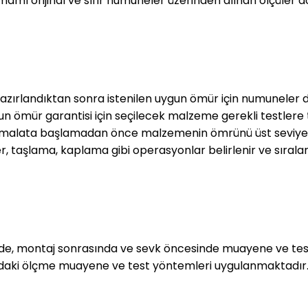
mı orijinal ve sıfır numuneler üzerinden alınan ölçüler 
zırlandıktan sonra istenilen uygun ömür için numuneler det
 ömür garantisi için seçilecek malzeme gerekli testlere ta
 imalata başlamadan önce malzemenin ömrünü üst seviyed
r, taşlama, kaplama gibi operasyonlar belirlenir ve sıralan
inde, montaj sonrasında ve sevk öncesinde muayene ve test
ıdaki ölçme muayene ve test yöntemleri uygulanmaktadır