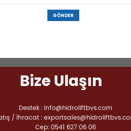
Bize Ulaşın
Destek :
info@hidroliftbvs.com
atış / İhracat :
exportsales@hidroliftbvs.c
Cep:
0541 627 06 06