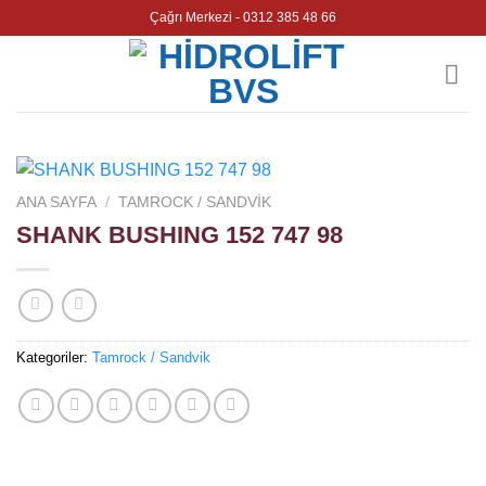
Skip
Çağrı Merkezi - 0312 385 48 66
to
content
ANA SAYFA
/
TAMROCK / SANDVIK
SHANK BUSHING 152 747 98
Kategoriler:
Tamrock / Sandvik