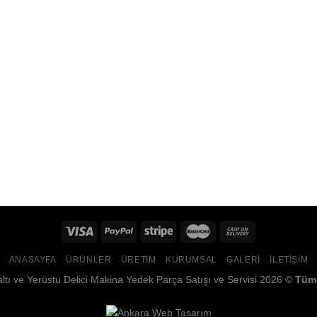
ANASAYFA
ÜRÜNLER
ÜRETIM
KURUMSAL
GALERI
İLETIŞIM
altı ve Yerüstü Delici Makina Yedek Parça Satışı ve Servisi 2026 ©
Tüm 