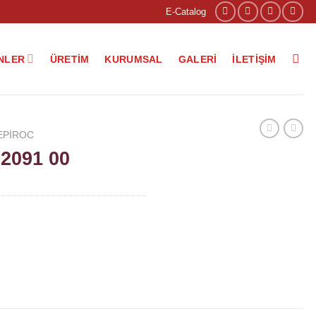
E-Catalog
NLER
ÜRETIM
KURUMSAL
GALERI
İLETIŞIM
EPIROC
2091 00