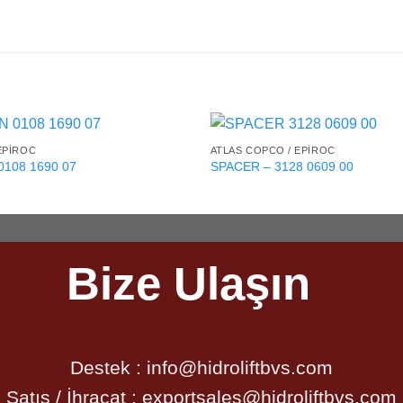
EPIROC
ATLAS COPCO / EPIROC
0108 1690 07
SPACER – 3128 0609 00
Bize Ulaşın
Destek :
info@hidroliftbvs.com
Satış / İhracat :
exportsales@hidroliftbvs.com