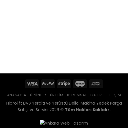
ANASAYFA
ÜRÜNLER
ÜRETIM
KURUMSAL
GALERI
İLETIŞIM
Hidrolift BVS Yeraltı ve Yerüstü Delici Makina Yedek Parça
Satışı ve Servisi 2026 ©
Tüm Hakları Saklıdır.