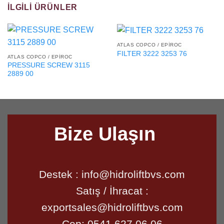
İLGILI ÜRÜNLER
ATLAS COPCO / EPIROC
FILTER 3222 3253 76
ATLAS COPCO / EPIROC
PRESSURE SCREW 3115
2889 00
Bize Ulaşın
Destek :
info@hidroliftbvs.com
Satış / İhracat :
exportsales@hidroliftbvs.com
Cep:
0541 627 06 06