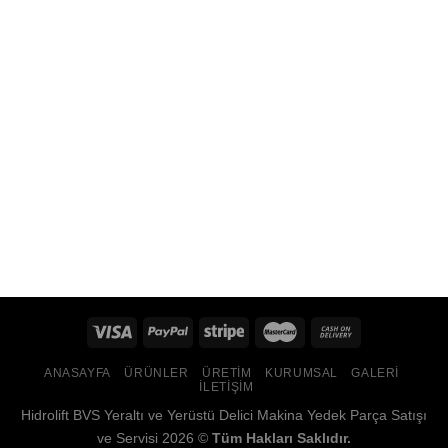
ANASAYFA
ÜRÜNLER
ÜRETIM
KURUMSAL
GALERI
İLETIŞIM
Hidrolift BVS Yeraltı ve Yerüstü Delici Makina Yedek Parça Satışı
ve Servisi 2026 ©
Tüm Hakları Saklıdır.