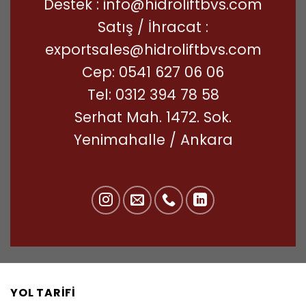
Destek :
info@hidroliftbvs.com
Satış / İhracat :
exportsales@hidroliftbvs.com
Cep:
0541 627 06 06
Tel:
0312 394 78 58
Serhat Mah. 1472. Sok.
Yenimahalle / Ankara
YOL TARIFI